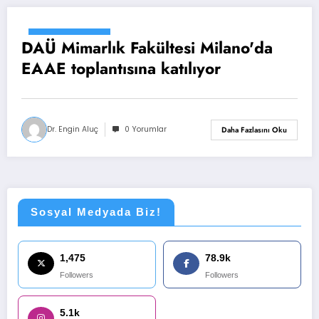
Ağustos 25, 2015
DAÜ Mimarlık Fakültesi Milano'da
EAAE toplantısına katılıyor
Dr. Engin Aluç
0 Yorumlar
Daha Fazlasını Oku
Sosyal Medyada Biz!
1,475
78.9k
Followers
Followers
5.1k