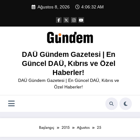
İçeriğe
Ağustos 8, 2026
4:06:32 AM
atla
DAÜ Gündem Gazetesi | En
Güncel DAÜ, Kıbrıs ve Özel
Haberler!
DAÜ Gündem Gazetesi | En Güncel DAÜ, Kıbrıs ve
Özel Haberler!
Başlangıç
2015
Ağustos
25