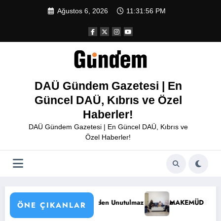
İçeriğe
Ağustos 6, 2026
11:31:57 PM
atla
DAÜ Gündem Gazetesi | En
Güncel DAÜ, Kıbrıs ve Özel
Haberler!
DAÜ Gündem Gazetesi | En Güncel DAÜ, Kıbrıs ve
Özel Haberler!
Bir Gece
MAKEMÜD ile DAÜ İletişim Fakültesi İşbirliği Konularını Görüşt
ÖNE ÇIKANLAR