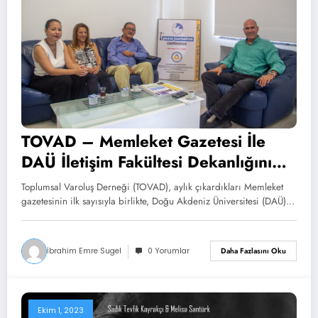
TOVAD – Memleket Gazetesi İle
DAÜ İletişim Fakültesi Dekanlığını
Ziyaret Etti
Toplumsal Varoluş Derneği (TOVAD), aylık çıkardıkları Memleket
gazetesinin ilk sayısıyla birlikte, Doğu Akdeniz Üniversitesi (DAÜ)…
İbrahim Emre Sugel
0 Yorumlar
Daha Fazlasını Oku
Ekim 1, 2023