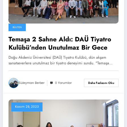
BÜLTEN
Temaşa 2 Sahne Aldı: DAÜ Tiyatro
Kulübü’nden Unutulmaz Bir Gece
Doğu Akdeniz Üniversitesi (DAÜ) Tiyatro Kulübü, dün akşam
sanatseverlere unutulmaz bir tiyatro deneyimi sundu. "Temaşa…
Süleyman Berber
0 Yorumlar
Daha Fazlasını Oku
Kasım 29, 2023