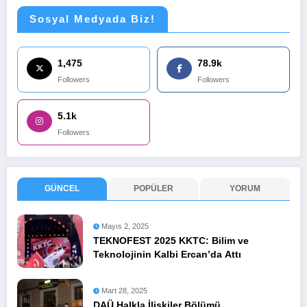
Sosyal Medyada Biz!
1,475
78.9k
Followers
Followers
5.1k
Followers
GÜNCEL
POPÜLER
YORUM
Mayıs 2, 2025
TEKNOFEST 2025 KKTC: Bilim ve
Teknolojinin Kalbi Ercan’da Attı
Mart 28, 2025
DAÜ Halkla İlişkiler Bölümü