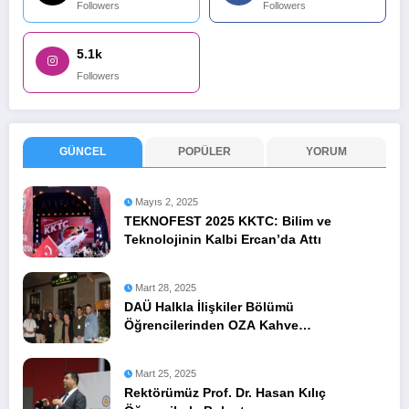
Followers
Followers
5.1k
Followers
GÜNCEL
POPÜLER
YORUM
Mayıs 2, 2025
TEKNOFEST 2025 KKTC: Bilim ve
Teknolojinin Kalbi Ercan’da Attı
Mart 28, 2025
DAÜ Halkla İlişkiler Bölümü
Öğrencilerinden OZA Kahve
Sponsorluğunda Lezzetli Bir Etkinlik
Mart 25, 2025
Rektörümüz Prof. Dr. Hasan Kılıç