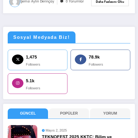
Şemsi Aylin Derinçay
0 Yorumlar
Daha Fazlasını Oku
Sosyal Medyada Biz!
1,475
78.9k
Followers
Followers
5.1k
Followers
GÜNCEL
POPÜLER
YORUM
Mayıs 2, 2025
TEKNOFEST 2025 KKTC: Bilim ve