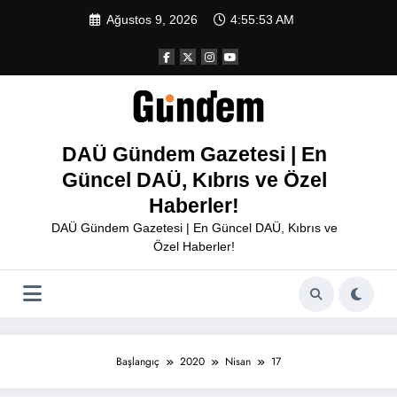
İçeriğe
Ağustos 9, 2026
4:55:53 AM
atla
DAÜ Gündem Gazetesi | En
Güncel DAÜ, Kıbrıs ve Özel
Haberler!
DAÜ Gündem Gazetesi | En Güncel DAÜ, Kıbrıs ve
Özel Haberler!
Başlangıç
2020
Nisan
17