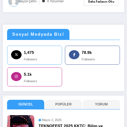
Beyza Çetin
0 Yorumlar
Daha Fazlasını Oku
Sosyal Medyada Biz!
1,475
78.9k
Followers
Followers
5.1k
Followers
GÜNCEL
POPÜLER
YORUM
Mayıs 2, 2025
TEKNOFEST 2025 KKTC: Bilim ve