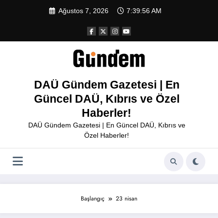
İçeriğe
Ağustos 7, 2026
7:39:56 AM
atla
DAÜ Gündem Gazetesi | En
Güncel DAÜ, Kıbrıs ve Özel
Haberler!
DAÜ Gündem Gazetesi | En Güncel DAÜ, Kıbrıs ve
Özel Haberler!
Başlangıç
23 nisan