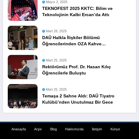
Mayıs 2, 2025
TEKNOFEST 2025 KKTC: Bilim ve
Teknolojinin Kalbi Ercan’da Attı
Mart 28, 2025
DAÜ Halkla İlişkiler Bölümü
Öğrencilerinden OZA Kahve
Sponsorluğunda Lezzetli Bir Etkinlik
Mart 25, 2025
Rektörümüz Prof. Dr. Hasan Kılıç
Öğrencilerle Buluştu
Mart 25, 2025
Temaşa 2 Sahne Aldı: DAÜ Tiyatro
Kulübü’nden Unutulmaz Bir Gece
Anasayfa
Arşiv
Blog
Hakkımızda
İletişim
Künye