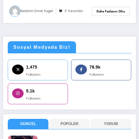
İbrahim Emre Sugel
0 Yorumlar
Daha Fazlasını Oku
Sosyal Medyada Biz!
1,475
78.9k
Followers
Followers
5.1k
Followers
GÜNCEL
POPÜLER
YORUM