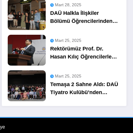
Mart 28, 2025
DAÜ Halkla İlişkiler
Bölümü Öğrencilerinden
OZA Kahve
Sponsorluğunda Lezzetli
Mart 25, 2025
Bir Etkinlik
Rektörümüz Prof. Dr.
Hasan Kılıç Öğrencilerle
Buluştu
Mart 25, 2025
Temaşa 2 Sahne Aldı: DAÜ
Tiyatro Kulübü’nden
Unutulmaz Bir Gece
ye