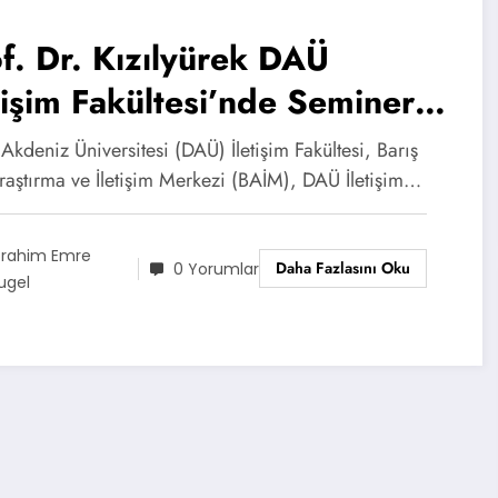
f. Dr. Kızılyürek DAÜ
tişim Fakültesi’nde Seminer
rdi
kdeniz Üniversitesi (DAÜ) İletişim Fakültesi, Barış
Araştırma ve İletişim Merkezi (BAİM), DAÜ İletişim…
brahim Emre
Daha Fazlasını Oku
0 Yorumlar
ugel