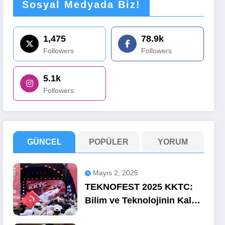
Sosyal Medyada Biz!
1,475
78.9k
Followers
Followers
5.1k
Followers
GÜNCEL
POPÜLER
YORUM
Mayıs 2, 2025
TEKNOFEST 2025 KKTC:
Bilim ve Teknolojinin Kalbi
Ercan’da Attı