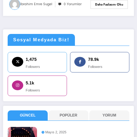
İbrahim Emre Sugel
0 Yorumlar
Daha Fazlasını Oku
Sosyal Medyada Biz!
1,475
78.9k
Followers
Followers
5.1k
Followers
GÜNCEL
POPÜLER
YORUM
Mayıs 2, 2025