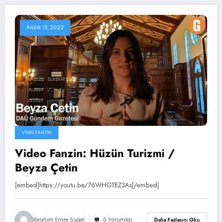
Aralık 13, 2022
VIDEO FANZIN
Video Fanzin: Hüzün Turizmi /
Beyza Çetin
[embed]https://youtu.be/76WHGTEZ3As[/embed]
İbrahim Emre Sugel
0 Yorumlar
Daha Fazlasını Oku