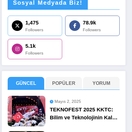
Sosyal Medyada Biz!
1,475
78.9k
Followers
Followers
5.1k
Followers
GÜNCEL
POPÜLER
YORUM
Mayıs 2, 2025
TEKNOFEST 2025 KKTC:
Bilim ve Teknolojinin Kalbi
Ercan’da Attı