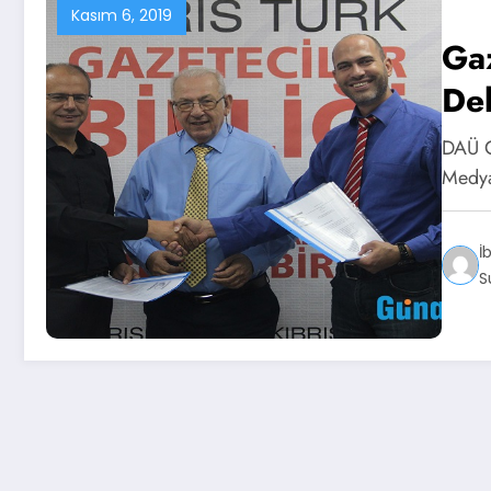
Kasım 6, 2019
Ga
Dek
DAÜ G
Medya
İ
S