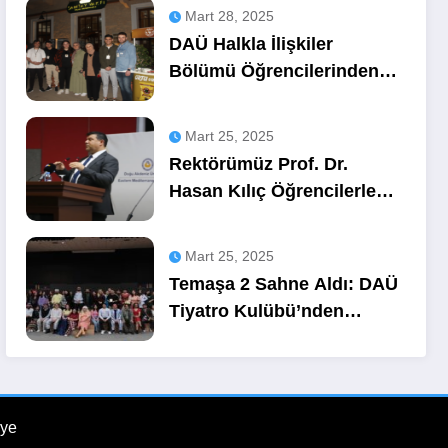
Mart 28, 2025
DAÜ Halkla İlişkiler
Bölümü Öğrencilerinden
OZA Kahve
Sponsorluğunda Lezzetli
Mart 25, 2025
Bir Etkinlik
Rektörümüz Prof. Dr.
Hasan Kılıç Öğrencilerle
Buluştu
Mart 25, 2025
Temaşa 2 Sahne Aldı: DAÜ
Tiyatro Kulübü’nden
Unutulmaz Bir Gece
ye