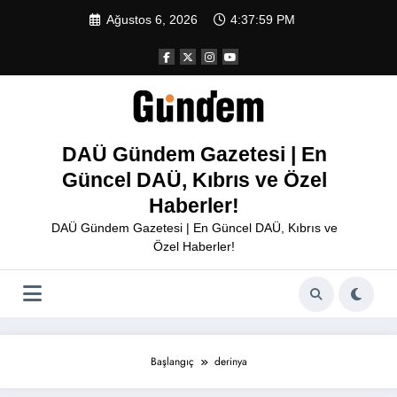
İçeriğe
Ağustos 6, 2026
4:37:59 PM
atla
DAÜ Gündem Gazetesi | En
Güncel DAÜ, Kıbrıs ve Özel
Haberler!
DAÜ Gündem Gazetesi | En Güncel DAÜ, Kıbrıs ve
Özel Haberler!
Başlangıç
derinya