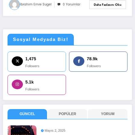
İbrahim Emre Sugel
0 Yorumlar
Daha Fazlasını Oku
Sosyal Medyada Biz!
1,475
78.9k
Followers
Followers
5.1k
Followers
GÜNCEL
POPÜLER
YORUM
Mayıs 2, 2025