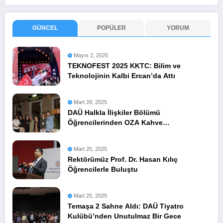
GÜNCEL
POPÜLER
YORUM
Mayıs 2, 2025
TEKNOFEST 2025 KKTC: Bilim ve
Teknolojinin Kalbi Ercan’da Attı
Mart 28, 2025
DAÜ Halkla İlişkiler Bölümü
Öğrencilerinden OZA Kahve
Sponsorluğunda Lezzetli Bir Etkinlik
Mart 25, 2025
Rektörümüz Prof. Dr. Hasan Kılıç
Öğrencilerle Buluştu
Mart 25, 2025
Temaşa 2 Sahne Aldı: DAÜ Tiyatro
Kulübü’nden Unutulmaz Bir Gece