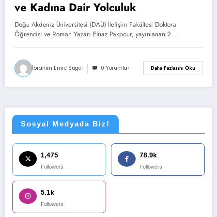
ve Kadına Dair Yolculuk
Doğu Akdeniz Üniversitesi (DAÜ) İletişim Fakültesi Doktora
Öğrencisi ve Roman Yazarı Elnaz Pakpour, yayınlanan 2.…
İbrahim Emre Sugel
0 Yorumlar
Daha Fazlasını Oku
Sosyal Medyada Biz!
1,475
78.9k
Followers
Followers
5.1k
Followers