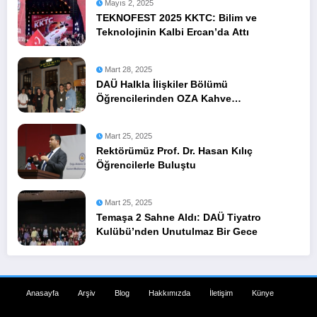
Mayıs 2, 2025
TEKNOFEST 2025 KKTC: Bilim ve
Teknolojinin Kalbi Ercan’da Attı
Mart 28, 2025
DAÜ Halkla İlişkiler Bölümü
Öğrencilerinden OZA Kahve
Sponsorluğunda Lezzetli Bir Etkinlik
Mart 25, 2025
Rektörümüz Prof. Dr. Hasan Kılıç
Öğrencilerle Buluştu
Mart 25, 2025
Temaşa 2 Sahne Aldı: DAÜ Tiyatro
Kulübü’nden Unutulmaz Bir Gece
Anasayfa
Arşiv
Blog
Hakkımızda
İletişim
Künye