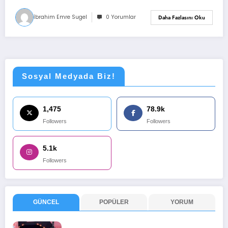
İbrahim Emre Sugel
0 Yorumlar
Daha Fazlasını Oku
Sosyal Medyada Biz!
1,475
78.9k
Followers
Followers
5.1k
Followers
GÜNCEL
POPÜLER
YORUM