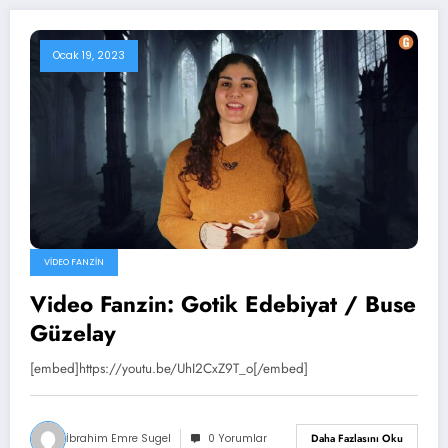
Ocak 19, 2023
VIDEO FANZIN
Video Fanzin: Gotik Edebiyat / Buse
Güzelay
[embed]https://youtu.be/UhI2CxZ9T_o[/embed]
İbrahim Emre Sugel
0 Yorumlar
Daha Fazlasını Oku