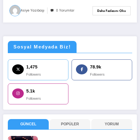
Asiye Yazıbaşı
0 Yorumlar
Daha Fazlasını Oku
Sosyal Medyada Biz!
1,475
78.9k
Followers
Followers
5.1k
Followers
GÜNCEL
POPÜLER
YORUM