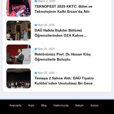
Mayıs 2, 2025
TEKNOFEST 2025 KKTC: Bilim ve
Teknolojinin Kalbi Ercan’da Attı
Mart 28, 2025
DAÜ Halkla İlişkiler Bölümü
Öğrencilerinden OZA Kahve
Sponsorluğunda Lezzetli Bir Etkinlik
Mart 25, 2025
Rektörümüz Prof. Dr. Hasan Kılıç
Öğrencilerle Buluştu
Mart 25, 2025
Temaşa 2 Sahne Aldı: DAÜ Tiyatro
Kulübü’nden Unutulmaz Bir Gece
Anasayfa
Arşiv
Blog
Hakkımızda
İletişim
Künye