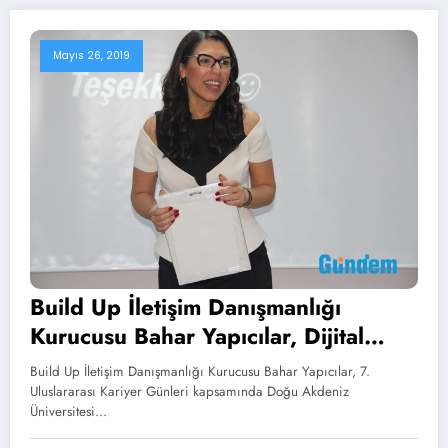
Mayıs 26, 2019
Build Up İletişim Danışmanlığı
Kurucusu Bahar Yapıcılar, Dijital
Medya ve Halkla İlişkileri Mercek
Build Up İletişim Danışmanlığı Kurucusu Bahar Yapıcılar, 7.
Altına Aldı
Uluslararası Kariyer Günleri kapsamında Doğu Akdeniz
Üniversitesi…