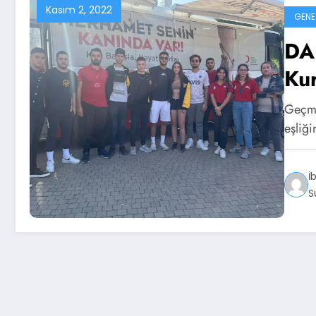
Kasım 2, 2022
GENE
DA
Kur
Geçmi
eşliği
İ
S