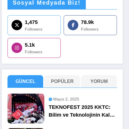
Sosyal Medyada Biz!
1,475
78.9k
Followers
Followers
5.1k
Followers
GÜNCEL
POPÜLER
YORUM
Mayıs 2, 2025
TEKNOFEST 2025 KKTC:
Bilim ve Teknolojinin Kalbi
Ercan’da Attı