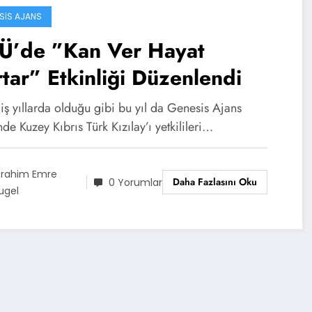
SIS AJANS
Ü’de ”Kan Ver Hayat
tar” Etkinliği Düzenlendi
ş yıllarda olduğu gibi bu yıl da Genesis Ajans
nde Kuzey Kıbrıs Türk Kızılay’ı yetkilileri…
brahim Emre
Daha Fazlasını Oku
0 Yorumlar
ugel