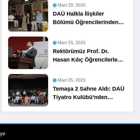
Mart 28, 2025
DAÜ Halkla İlişkiler
Bölümü Öğrencilerinden
OZA Kahve
Sponsorluğunda Lezzetli
Mart 25, 2025
Bir Etkinlik
Rektörümüz Prof. Dr.
Hasan Kılıç Öğrencilerle
Buluştu
Mart 25, 2025
Temaşa 2 Sahne Aldı: DAÜ
Tiyatro Kulübü’nden
Unutulmaz Bir Gece
ye