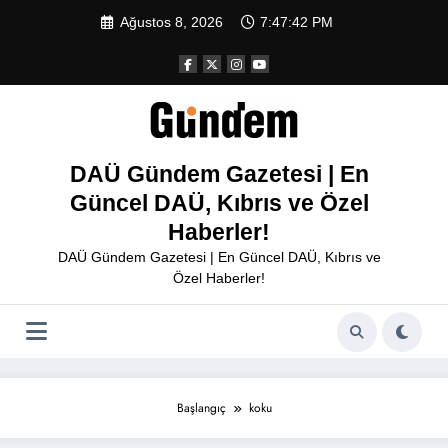
İçeriğe
Ağustos 8, 2026
7:47:42 PM
atla
DAÜ Gündem Gazetesi | En
Güncel DAÜ, Kıbrıs ve Özel
Haberler!
DAÜ Gündem Gazetesi | En Güncel DAÜ, Kıbrıs ve
Özel Haberler!
Başlangıç
koku