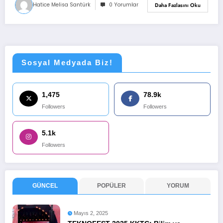
Hatice Melisa Santürk
0 Yorumlar
Daha Fazlasını Oku
Sosyal Medyada Biz!
1,475
78.9k
Followers
Followers
5.1k
Followers
GÜNCEL
POPÜLER
YORUM
Mayıs 2, 2025