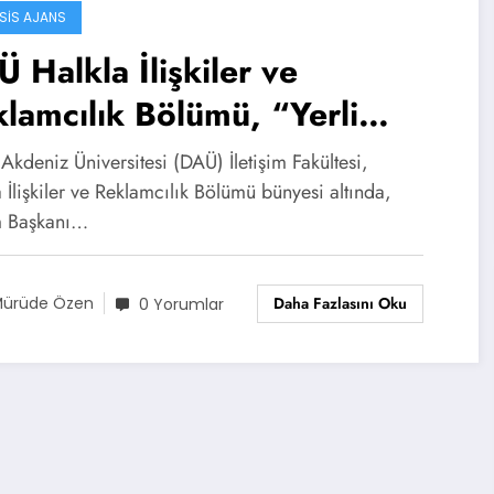
SIS AJANS
 Halkla İlişkiler ve
lamcılık Bölümü, “Yerli
ları Haftası” Kapsamında
kdeniz Üniversitesi (DAÜ) İletişim Fakültesi,
usa Markalarını Tanıttı
 İlişkiler ve Reklamcılık Bölümü bünyesi altında,
 Başkanı…
Daha Fazlasını Oku
ürüde Özen
0 Yorumlar