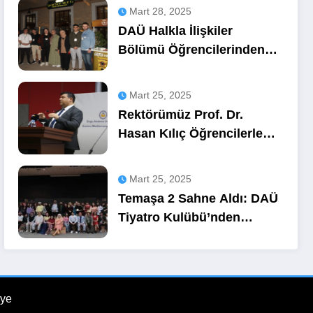
Mart 28, 2025
DAÜ Halkla İlişkiler
Bölümü Öğrencilerinden
OZA Kahve
Sponsorluğunda Lezzetli
Mart 25, 2025
Bir Etkinlik
Rektörümüz Prof. Dr.
Hasan Kılıç Öğrencilerle
Buluştu
Mart 25, 2025
Temaşa 2 Sahne Aldı: DAÜ
Tiyatro Kulübü’nden
Unutulmaz Bir Gece
ye