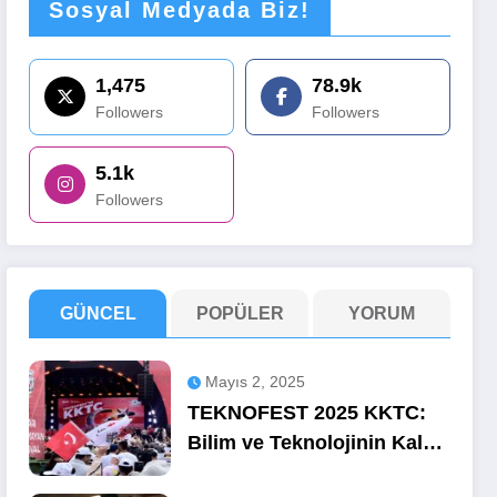
Sosyal Medyada Biz!
1,475
78.9k
Followers
Followers
5.1k
Followers
GÜNCEL
POPÜLER
YORUM
Mayıs 2, 2025
TEKNOFEST 2025 KKTC:
Bilim ve Teknolojinin Kalbi
Ercan’da Attı