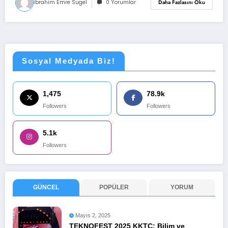
İbrahim Emre Sugel
0 Yorumlar
Daha Fazlasını Oku
Sosyal Medyada Biz!
1,475
78.9k
Followers
Followers
5.1k
Followers
GÜNCEL
POPÜLER
YORUM
Mayıs 2, 2025
TEKNOFEST 2025 KKTC: Bilim ve