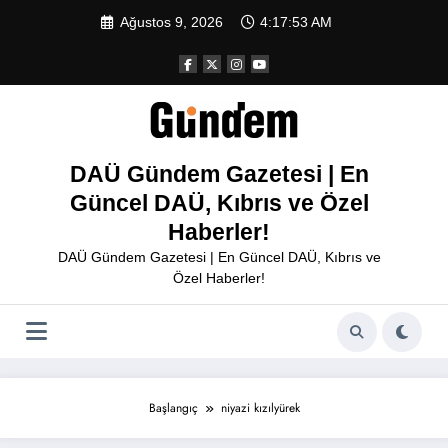
İçeriğe
Ağustos 9, 2026
4:17:53 AM
atla
DAÜ Gündem Gazetesi | En
Güncel DAÜ, Kıbrıs ve Özel
Haberler!
DAÜ Gündem Gazetesi | En Güncel DAÜ, Kıbrıs ve
Özel Haberler!
Başlangıç
niyazi kızılyürek