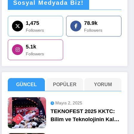
Sosyal Medyada Biz!
1,475
78.9k
Followers
Followers
5.1k
Followers
GÜNCEL
POPÜLER
YORUM
Mayıs 2, 2025
TEKNOFEST 2025 KKTC:
Bilim ve Teknolojinin Kalbi
Ercan’da Attı