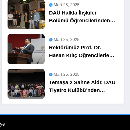
Mart 28, 2025
DAÜ Halkla İlişkiler
Bölümü Öğrencilerinden
OZA Kahve
Sponsorluğunda Lezzetli
Mart 25, 2025
Bir Etkinlik
Rektörümüz Prof. Dr.
Hasan Kılıç Öğrencilerle
Buluştu
Mart 25, 2025
Temaşa 2 Sahne Aldı: DAÜ
Tiyatro Kulübü’nden
Unutulmaz Bir Gece
ye