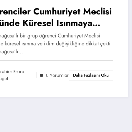
enciler Cumhuriyet Meclisi
ünde Küresel Isınmaya
kat Çekti
ağusa'lı bir grup öğrenci Cumhuriyet Meclisi
 küresel ısınma ve iklim değişikliğine dikkat çekti
ağusa'lı…
brahim Emre
Daha Fazlasını Oku
0 Yorumlar
ugel