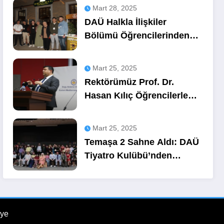
Mart 28, 2025
DAÜ Halkla İlişkiler
Bölümü Öğrencilerinden
OZA Kahve
Sponsorluğunda Lezzetli
Mart 25, 2025
Bir Etkinlik
Rektörümüz Prof. Dr.
Hasan Kılıç Öğrencilerle
Buluştu
Mart 25, 2025
Temaşa 2 Sahne Aldı: DAÜ
Tiyatro Kulübü’nden
Unutulmaz Bir Gece
ye