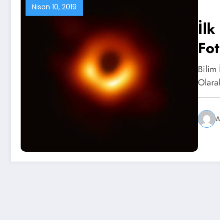
Nisan 10, 2019
İlk
Fot
Bilim
Olara
A