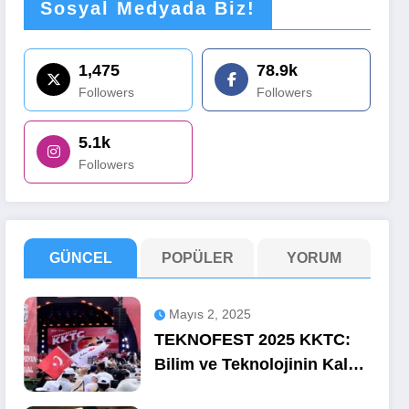
Sosyal Medyada Biz!
1,475
78.9k
Followers
Followers
5.1k
Followers
GÜNCEL
POPÜLER
YORUM
Mayıs 2, 2025
TEKNOFEST 2025 KKTC:
Bilim ve Teknolojinin Kalbi
Ercan’da Attı