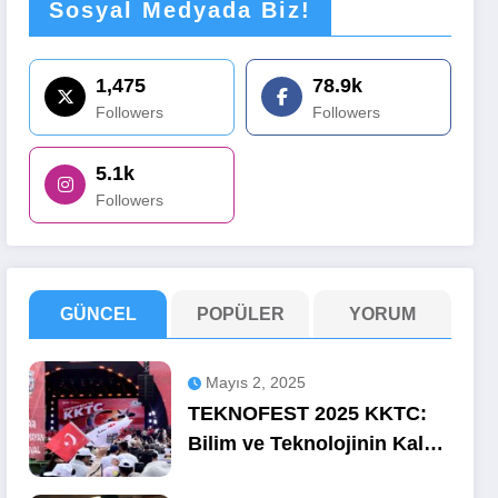
Sosyal Medyada Biz!
1,475
78.9k
Followers
Followers
5.1k
Followers
GÜNCEL
POPÜLER
YORUM
Mayıs 2, 2025
TEKNOFEST 2025 KKTC:
Bilim ve Teknolojinin Kalbi
Ercan’da Attı