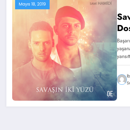
Mayıs 18, 2019
Sav
Dos
Başar
yaşan
yansı
İ
S