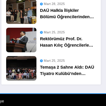
Mart 28, 2025
DAÜ Halkla İlişkiler
Bölümü Öğrencilerinden
OZA Kahve
Sponsorluğunda Lezzetli
Mart 25, 2025
Bir Etkinlik
Rektörümüz Prof. Dr.
Hasan Kılıç Öğrencilerle
Buluştu
Mart 25, 2025
Temaşa 2 Sahne Aldı: DAÜ
Tiyatro Kulübü’nden
Unutulmaz Bir Gece
ye