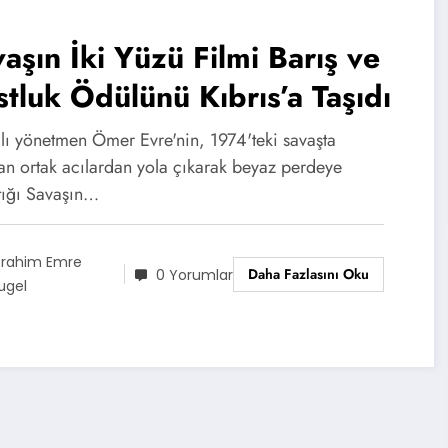
aşın İki Yüzü Filmi Barış ve
tluk Ödülünü Kıbrıs’a Taşıdı
ılı yönetmen Ömer Evre'nin, 1974'teki savaşta
an ortak acılardan yola çıkarak beyaz perdeye
ttığı Savaşın…
brahim Emre
Daha Fazlasını Oku
0 Yorumlar
ugel