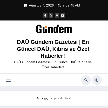
İçeriğe
Ağustos 7, 2026
7:09:48 AM
atla
DAÜ Gündem Gazetesi | En
Güncel DAÜ, Kıbrıs ve Özel
Haberler!
DAÜ Gündem Gazetesi | En Güncel DAÜ, Kıbrıs ve
Özel Haberler!
Başlangıç
yasa dışı bahis