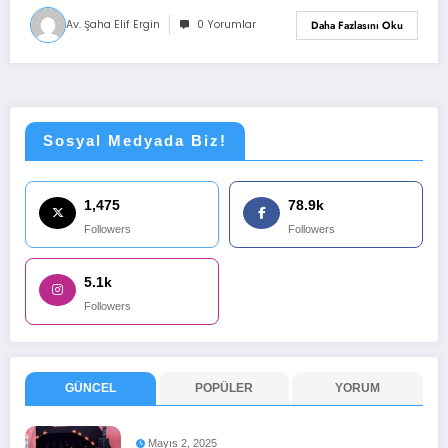
Av. Şaha Elif Ergin
0 Yorumlar
Daha Fazlasını Oku
Sosyal Medyada Biz!
1,475
78.9k
Followers
Followers
5.1k
Followers
GÜNCEL
POPÜLER
YORUM
Mayıs 2, 2025