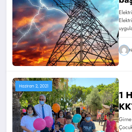
Elektr
Elekt
uygu
N
Haziran 2, 2021
1 
KK
Girne
Çocuk