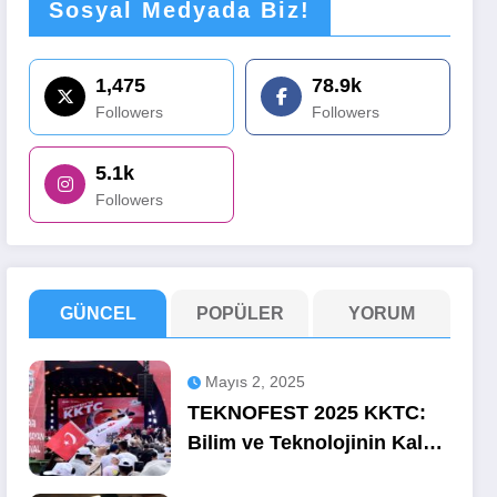
Sosyal Medyada Biz!
1,475
78.9k
Followers
Followers
5.1k
Followers
GÜNCEL
POPÜLER
YORUM
Mayıs 2, 2025
TEKNOFEST 2025 KKTC:
Bilim ve Teknolojinin Kalbi
Ercan’da Attı