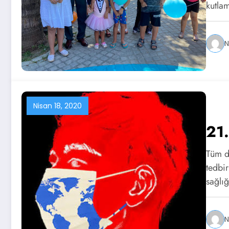
kutla
N
Nisan 18, 2020
21.
Tüm dü
tedbir
sağlı
N