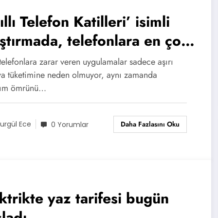
ıllı Telefon Katilleri’ isimli
ştırmada, telefonlara en çok
ar veren uygulamalar
 telefonlara zarar veren uygulamalar sadece aşırı
gileri?
ya tüketimine neden olmuyor, aynı zamanda
nım ömrünü…
Daha Fazlasını Oku
urgül Ece
0 Yorumlar
ktrikte yaz tarifesi bugün
ladı