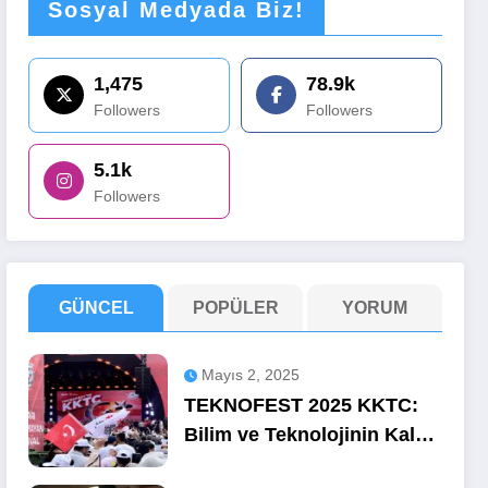
Sosyal Medyada Biz!
1,475
78.9k
Followers
Followers
5.1k
Followers
GÜNCEL
POPÜLER
YORUM
Mayıs 2, 2025
TEKNOFEST 2025 KKTC:
Bilim ve Teknolojinin Kalbi
Ercan’da Attı