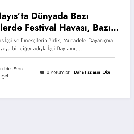
ayıs’ta Dünyada Bazı
lerde Festival Havası, Bazı
lerde İse Gözaltılar Vardı
ıs İşçi ve Emekçilerin Birlik, Mücadele, Dayanışma
veya bir diğer adıyla İşçi Bayramı,…
brahim Emre
Daha Fazlasını Oku
0 Yorumlar
ugel