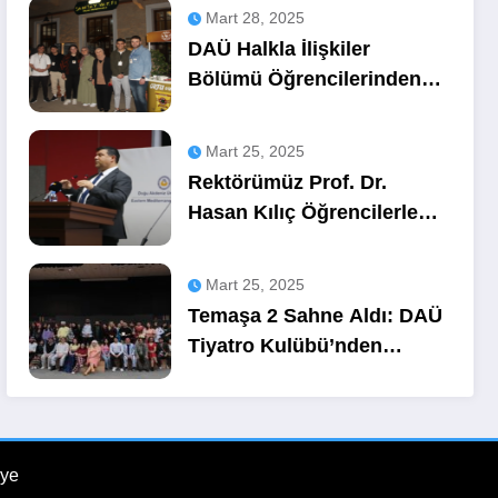
Mart 28, 2025
DAÜ Halkla İlişkiler
Bölümü Öğrencilerinden
OZA Kahve
Sponsorluğunda Lezzetli
Mart 25, 2025
Bir Etkinlik
Rektörümüz Prof. Dr.
Hasan Kılıç Öğrencilerle
Buluştu
Mart 25, 2025
Temaşa 2 Sahne Aldı: DAÜ
Tiyatro Kulübü’nden
Unutulmaz Bir Gece
ye