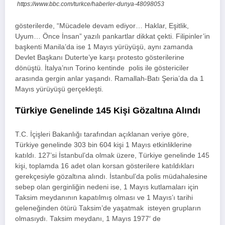
https://www.bbc.com/turkce/haberler-dunya-48098053
gösterilerde, “Mücadele devam ediyor… Haklar, Eşitlik,
Uyum… Önce İnsan” yazılı pankartlar dikkat çekti. Filipinler’in
başkenti Manila’da ise 1 Mayıs yürüyüşü, aynı zamanda
Devlet Başkanı Duterte’ye karşı protesto gösterilerine
dönüştü. İtalya’nın Torino kentinde polis ile göstericiler
arasında gergin anlar yaşandı. Ramallah-Batı Şeria’da da 1
Mayıs yürüyüşü gerçekleşti.
Türkiye Genelinde 145 Kişi Gözaltına Alındı
T.C. İçişleri Bakanlığı tarafından açıklanan veriye göre,
Türkiye genelinde 303 bin 604 kişi 1 Mayıs etkinliklerine
katıldı. 127’si İstanbul’da olmak üzere, Türkiye genelinde 145
kişi, toplamda 16 adet olan korsan gösterilere katıldıkları
gerekçesiyle gözaltına alındı. İstanbul’da polis müdahalesine
sebep olan gerginliğin nedeni ise, 1 Mayıs kutlamaları için
Taksim meydanının kapatılmış olması ve 1 Mayıs’ı tarihi
geleneğinden ötürü Taksim’de yaşatmak isteyen grupların
olmasıydı. Taksim meydanı, 1 Mayıs 1977′ de