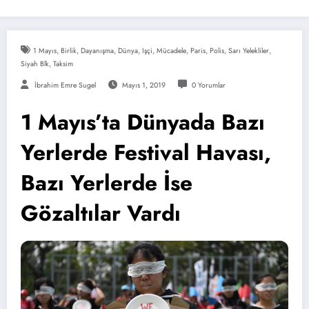
1 Mayıs
,
Birlik
,
Dayanışma
,
Dünya
,
Işçi
,
Mücadele
,
Paris
,
Polis
,
Sarı Yelekliler
,
Siyah Blk
,
Taksim
İbrahim Emre Sugel
Mayıs 1, 2019
0 Yorumlar
1 Mayıs’ta Dünyada Bazı
Yerlerde Festival Havası,
Bazı Yerlerde İse
Gözaltılar Vardı