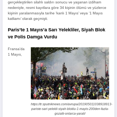
gerçekleştirilen silahlı saldırı sonucu ve yaşanan izdiham
nedeniyle, resmi kayıtlara göre 34 kişinin ölümü ve yüzlerce
kişinin yaralanmasıyla tarihe ‘kanlı 1 Mayıs’ veya ‘1 Mayıs
katliamı’ olarak geçmişti.
Paris’te 1 Mayıs’a Sarı Yelekliler, Siyah Blok
ve Polis Damga Vurdu
Fransa’da
1 Mayıs,
https://tr.sputniknews.com/avrupa/201905011038918913-
pariste-sari-yelekli-siyah-bloklu-1-mayis-200den-fazla-
gozalti-onlarca-yarali/