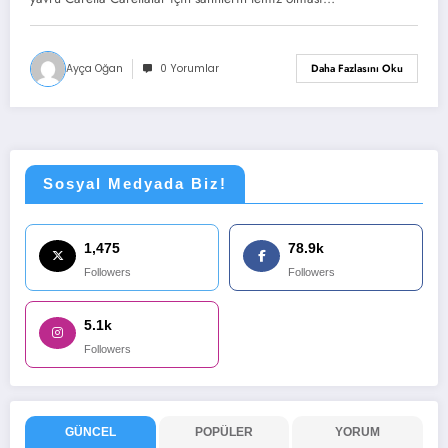
Ayça Oğan
0 Yorumlar
Daha Fazlasını Oku
Sosyal Medyada Biz!
1,475
78.9k
Followers
Followers
5.1k
Followers
GÜNCEL
POPÜLER
YORUM