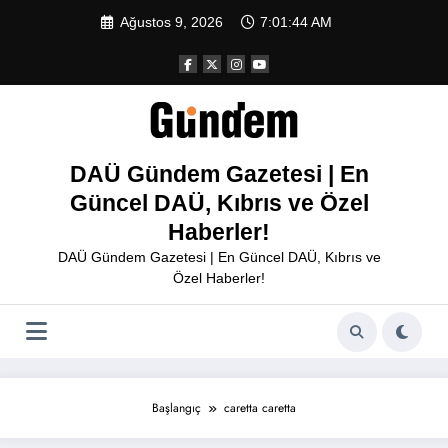
İçeriğe
Ağustos 9, 2026
7:01:44 AM
atla
DAÜ Gündem Gazetesi | En
Güncel DAÜ, Kıbrıs ve Özel
Haberler!
DAÜ Gündem Gazetesi | En Güncel DAÜ, Kıbrıs ve
Özel Haberler!
Başlangıç
caretta caretta