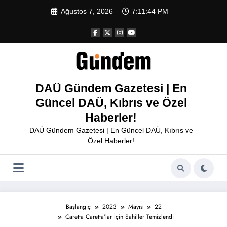
İçeriğe
Ağustos 7, 2026
7:11:44 PM
atla
DAÜ Gündem Gazetesi | En
Güncel DAÜ, Kıbrıs ve Özel
Haberler!
DAÜ Gündem Gazetesi | En Güncel DAÜ, Kıbrıs ve
Özel Haberler!
Başlangıç
2023
Mayıs
22
Caretta Caretta’lar İçin Sahiller Temizlendi