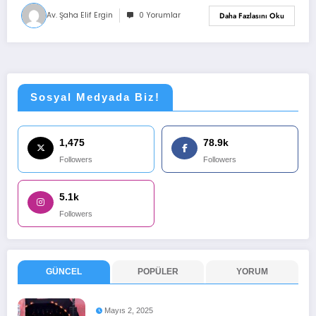
Av. Şaha Elif Ergin
0 Yorumlar
Daha Fazlasını Oku
Sosyal Medyada Biz!
1,475
78.9k
Followers
Followers
5.1k
Followers
GÜNCEL
POPÜLER
YORUM
Mayıs 2, 2025