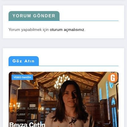
YORUM GÖNDER
Yorum yapabilmek için
oturum açmalısınız
.
Göz Atın
UZMAN KÖŞESI
WEB TV PROGRAMLARI