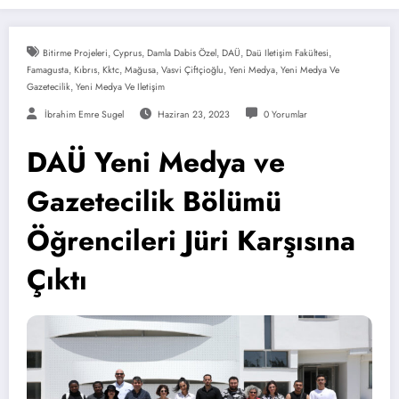
Bitirme Projeleri
,
Cyprus
,
Damla Dabis Özel
,
DAÜ
,
Daü Iletişim Fakültesi
,
Famagusta
,
Kıbrıs
,
Kktc
,
Mağusa
,
Vasvi Çiftçioğlu
,
Yeni Medya
,
Yeni Medya Ve
Gazetecilik
,
Yeni Medya Ve Iletişim
İbrahim Emre Sugel
Haziran 23, 2023
0 Yorumlar
DAÜ Yeni Medya ve
Gazetecilik Bölümü
Öğrencileri Jüri Karşısına
Çıktı