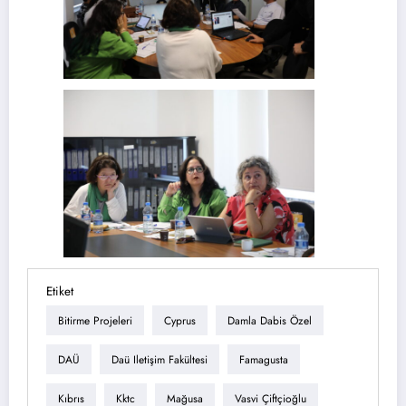
Etiket
Bitirme Projeleri
Cyprus
Damla Dabis Özel
DAÜ
Daü Iletişim Fakültesi
Famagusta
Kıbrıs
Kktc
Mağusa
Vasvi Çiftçioğlu