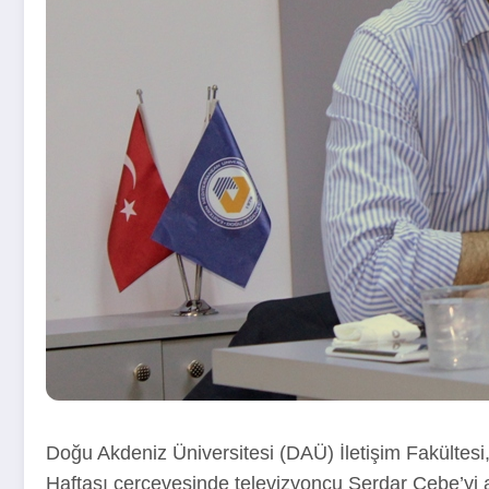
Doğu Akdeniz Üniversitesi (DAÜ) İletişim Fakültes
Haftası çerçevesinde televizyoncu Serdar Cebe’yi a