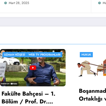
Mart 28, 2025
Ma
ŞESI
WEB TV PROGRAMLARI
HUKUK
Boşanmada Şirke
e Bahçesi – 1.
Ortaklığı ve Hiss
/ Prof. Dr.