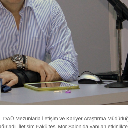
i, DAÜ Mezunlarla İletişim ve Kariyer Araştırma Müdürlü
ğırladı. İletişim Fakültesi Mor Salon’da yapılan etkinli