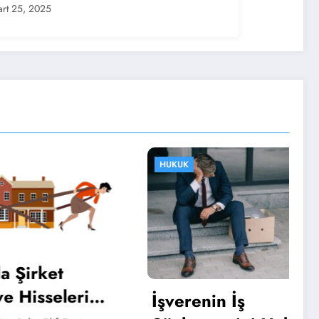
rt 25, 2025
HUKUK
t
elerin
İşverenin İş