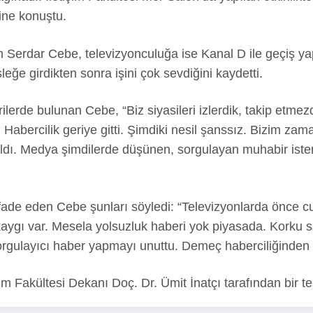
rine konuştu.
n Serdar Cebe, televizyonculuğa ise Kanal D ile geçiş yapt
ğe girdikten sonra işini çok sevdiğini kaydetti.
lerde bulunan Cebe, “Biz siyasileri izlerdik, takip etmezdik
 Habercilik geriye gitti. Şimdiki nesil şanssız. Bizim zam
raldı. Medya şimdilerde düşünen, sorgulayan muhabir ist
i ifade eden Cebe şunları söyledi: “Televizyonlarda ön
kaygı var. Mesela yolsuzluk haberi yok piyasada. Korku 
orgulayıcı haber yapmayı unuttu. Demeç haberciliğinden 
Fakültesi Dekanı Doç. Dr. Ümit İnatçı tarafından bir te