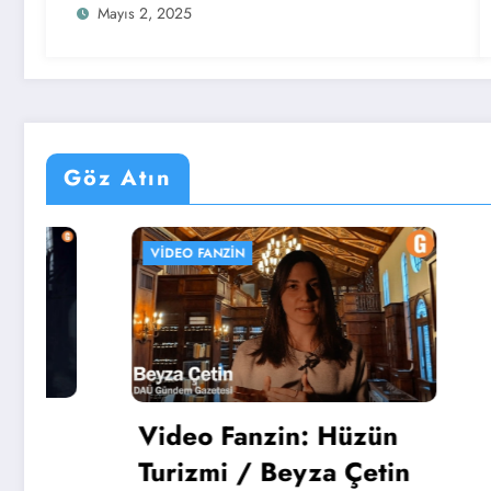
Mayıs 2, 2025
Göz Atın
VIDEO FANZIN
UZMAN KÖ
Fakült
Video Fanzin: Hüzün
Bölüm 
Turizmi / Beyza Çetin