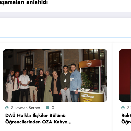
şamaları anlatıldı
Süleyman Berber
0
S
DAÜ Halkla İlişkiler Bölümü
Rekt
Öğrencilerinden OZA Kahve
Öğre
Sponsorluğunda Lezzetli Bir Etkinlik