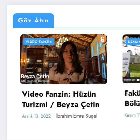
Göz Atın
VIDEO FANZIN
UZMAN KÖ
Fakült
Video Fanzin: Hüzün
Bölüm 
Turizmi / Beyza Çetin
Metin 
Kasım 11, 2
İbrahim Emre Sugel
Aralık 13, 2022
Medya