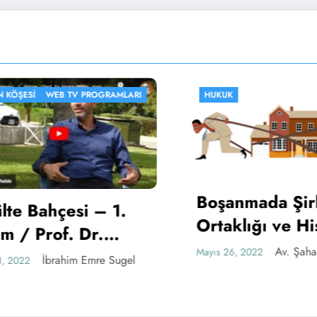
ŞESI
WEB TV PROGRAMLARI
HUKUK
Boşanmada Şirke
e Bahçesi – 1.
Ortaklığı ve Hiss
/ Prof. Dr.
Durumu
Av. Şaha Eli
Mayıs 26, 2022
Ersoy – Yeni
İbrahim Emre Sugel
022
 ve Gazetecilik