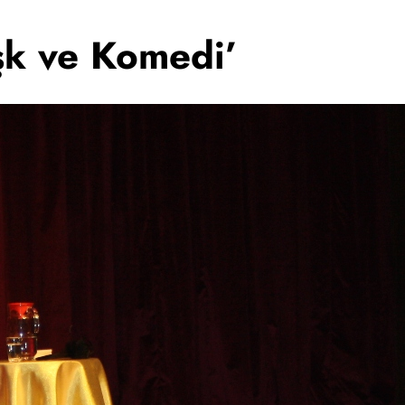
şk ve Komedi’