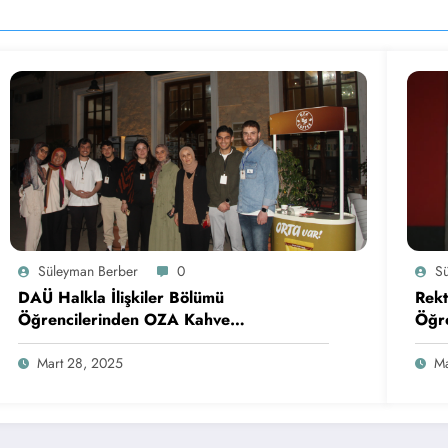
Süleyman Berber
0
S
DAÜ Halkla İlişkiler Bölümü
Rekt
Öğrencilerinden OZA Kahve
Öğre
Sponsorluğunda Lezzetli Bir Etkinlik
Mart 28, 2025
Ma