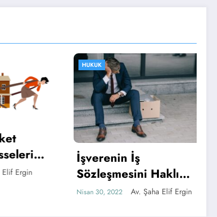
HUKUK
t
elerin
İşverenin İş
Sözleşmesini Haklı
f Ergin
Nedenle Fesih Hakkı
Av. Şaha Elif Ergin
Nisan 30, 2022