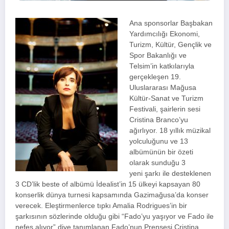
Ana sponsorlar Başbakan
Yardımcılığı Ekonomi,
Turizm, Kültür, Gençlik ve
Spor Bakanlığı ve
Telsim’in katkılarıyla
gerçekleşen 19.
Uluslararası Mağusa
Kültür-Sanat ve Turizm
Festivali, şairlerin sesi
Cristina Branco’yu
ağırlıyor. 18 yıllık müzikal
yolculuğunu ve 13
albümünün bir özeti
olarak sunduğu 3
yeni şarkı ile desteklenen
3 CD’lik beste of albümü İdealist’in 15 ülkeyi kapsayan 80
konserlik dünya turnesi kapsamında Gazimağusa’da konser
verecek. Eleştirmenlerce tıpkı Amalia Rodrigues’in bir
şarkısının sözlerinde olduğu gibi “Fado’yu yaşıyor ve Fado ile
nefes alıyor” diye tanımlanan Fado’nun Prensesi Cristina