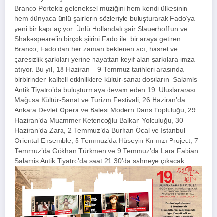
Branco Portekiz geleneksel müziğini hem kendi ülkesinin
hem dünyaca ünlü şairlerin sözleriyle buluşturarak Fado’ya
yeni bir kapı açıyor. Ünlü Hollandalı şair Slauerhoff’un ve
Shakespeare’in birçok şiirini Fado ile bir araya getiren
Branco, Fado’dan her zaman beklenen acı, hasret ve
çaresizlik şarkıları yerine hayattan keyif alan şarkılara imza
atıyor. Bu yıl, 18 Haziran – 9 Temmuz tarihleri arasında
birbirinden kaliteli etkinliklere kültür-sanat dostlarını Salamis
Antik Tiyatro’da buluşturmaya devam eden 19. Uluslararası
Mağusa Kültür-Sanat ve Turizm Festivali, 26 Haziran’da
Ankara Devlet Opera ve Balesi Modern Dans Topluluğu, 29
Haziran’da Muammer Ketencoğlu Balkan Yolculuğu, 30
Haziran’da Zara, 2 Temmuz’da Burhan Öcal ve İstanbul
Oriental Ensemble, 5 Temmuz’da Hüseyin Kırmızı Project, 7
Temmuz’da Gökhan Türkmen ve 9 Temmuz’da Lara Fabian
Salamis Antik Tiyatro’da saat 21:30’da sahneye çıkacak.