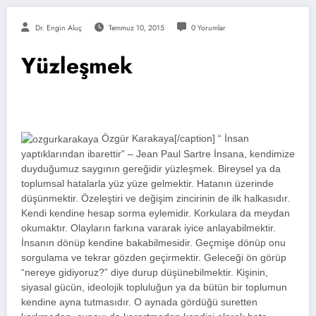
Dr. Engin Aluç
Temmuz 10, 2015
0 Yorumlar
Yüzleşmek
Özgür Karakaya[/caption] “ İnsan
yaptıklarından ibarettir” – Jean Paul Sartre İnsana, kendimize
duyduğumuz saygının gereğidir yüzleşmek. Bireysel ya da
toplumsal hatalarla yüz yüze gelmektir. Hatanın üzerinde
düşünmektir. Özeleştiri ve değişim zincirinin de ilk halkasıdır.
Kendi kendine hesap sorma eylemidir. Korkulara da meydan
okumaktır. Olayların farkına vararak iyice anlayabilmektir.
İnsanın dönüp kendine bakabilmesidir. Geçmişe dönüp onu
sorgulama ve tekrar gözden geçirmektir. Geleceği ön görüp
“nereye gidiyoruz?” diye durup düşünebilmektir. Kişinin,
siyasal gücün, ideolojik topluluğun ya da bütün bir toplumun
kendine ayna tutmasıdır. O aynada gördüğü suretten