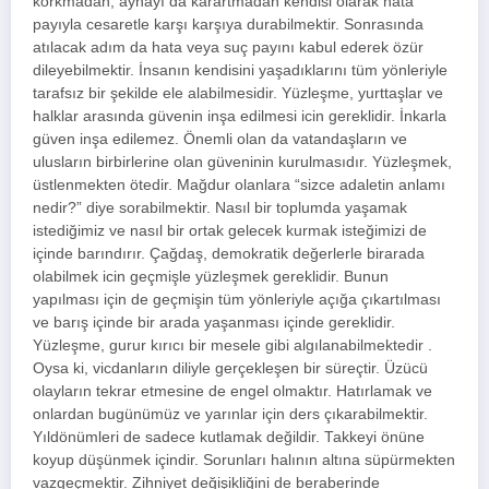
korkmadan, aynayı da karartmadan kendisi olarak hata
payıyla cesaretle karşı karşıya durabilmektir. Sonrasında
atılacak adım da hata veya suç payını kabul ederek özür
dileyebilmektir. İnsanın kendisini yaşadıklarını tüm yönleriyle
tarafsız bir şekilde ele alabilmesidir. Yüzleşme, yurttaşlar ve
halklar arasında güvenin inşa edilmesi icin gereklidir. İnkarla
güven inşa edilemez. Önemli olan da vatandaşların ve
ulusların birbirlerine olan güveninin kurulmasıdır. Yüzleşmek,
üstlenmekten ötedir. Mağdur olanlara “sizce adaletin anlamı
nedir?” diye sorabilmektir. Nasıl bir toplumda yaşamak
istediğimiz ve nasıl bir ortak gelecek kurmak isteğimizi de
içinde barındırır. Çağdaş, demokratik değerlerle birarada
olabilmek icin geçmişle yüzleşmek gereklidir. Bunun
yapılması için de geçmişin tüm yönleriyle açığa çıkartılması
ve barış içinde bir arada yaşanması içinde gereklidir.
Yüzleşme, gurur kırıcı bir mesele gibi algılanabilmektedir .
Oysa ki, vicdanların diliyle gerçekleşen bir süreçtir. Üzücü
olayların tekrar etmesine de engel olmaktır. Hatırlamak ve
onlardan bugünümüz ve yarınlar için ders çıkarabilmektir.
Yıldönümleri de sadece kutlamak değildir. Takkeyi önüne
koyup düşünmek içindir. Sorunları halının altına süpürmekten
vazgeçmektir. Zihniyet değişikliğini de beraberinde