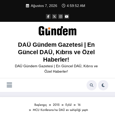
İçeriğe
Ağustos 7, 2026
4:59:53 AM
atla
DAÜ Gündem Gazetesi | En
Güncel DAÜ, Kıbrıs ve Özel
Haberler!
DAÜ Gündem Gazetesi | En Güncel DAÜ, Kıbrıs ve
Özel Haberler!
Başlangıç
2015
Eylül
16
MCU Konferansı'na DAÜ ev sahipliği yaptı