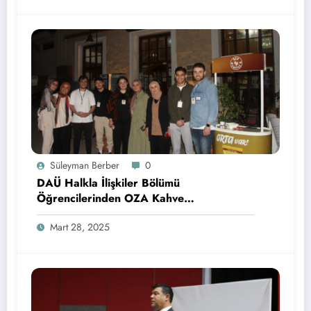
Süleyman Berber
0
DAÜ Halkla İlişkiler Bölümü
Öğrencilerinden OZA Kahve
Sponsorluğunda Lezzetli Bir Etkinlik
Mart 28, 2025