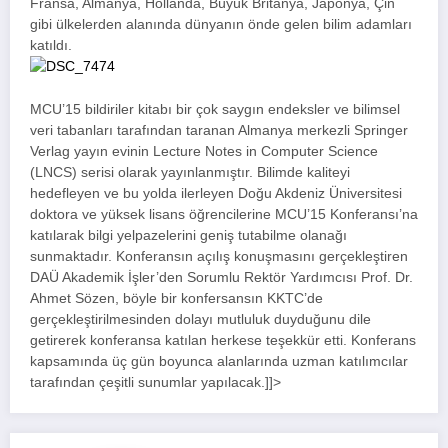
Fransa, Almanya, Hollanda, Büyük Britanya, Japonya, Çin
gibi ülkelerden alanında dünyanın önde gelen bilim adamları
katıldı.
MCU’15 bildiriler kitabı bir çok saygın endeksler ve bilimsel
veri tabanları tarafından taranan Almanya merkezli Springer
Verlag yayın evinin Lecture Notes in Computer Science
(LNCS) serisi olarak yayınlanmıştır. Bilimde kaliteyi
hedefleyen ve bu yolda ilerleyen Doğu Akdeniz Üniversitesi
doktora ve yüksek lisans öğrencilerine MCU’15 Konferansı’na
katılarak bilgi yelpazelerini geniş tutabilme olanağı
sunmaktadır. Konferansın açılış konuşmasını gerçekleştiren
DAÜ Akademik İşler’den Sorumlu Rektör Yardımcısı Prof. Dr.
Ahmet Sözen, böyle bir konfersansın KKTC’de
gerçekleştirilmesinden dolayı mutluluk duyduğunu dile
getirerek konferansa katılan herkese teşekkür etti. Konferans
kapsamında üç gün boyunca alanlarında uzman katılımcılar
tarafından çeşitli sunumlar yapılacak.]]>