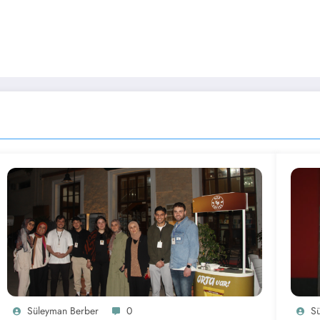
Süleyman Berber
0
S