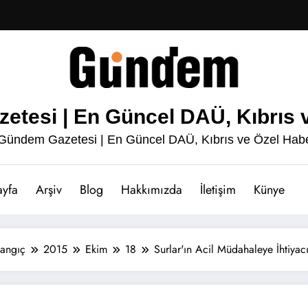
esi | En Güncel DAÜ, Kıbrıs v
ündem Gazetesi | En Güncel DAÜ, Kıbrıs ve Özel Habe
ayfa
Arşiv
Blog
Hakkımızda
İletişim
Künye
langıç
2015
Ekim
18
Surlar'ın Acil Müdahaleye İhtiyac