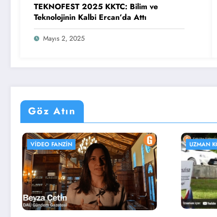
TEKNOFEST 2025 KKTC: Bilim ve
Teknolojinin Kalbi Ercan’da Attı
Mayıs 2, 2025
Göz Atın
IDEO FANZIN
UZMAN KÖŞESI
WEB 