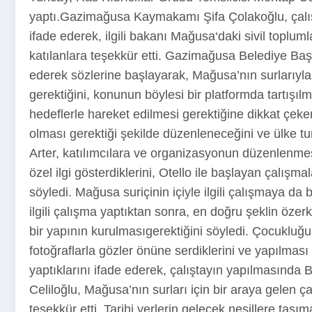
yaptı.Gazimağusa Kaymakamı Şifa Çolakoğlu, çalıştay
ifade ederek, ilgili bakanı Mağusa‘daki sivil toplum
katılanlara teşekkür etti. Gazimağusa Belediye Başk
ederek sözlerine başlayarak, Mağusa’nın surlarıyla 
gerektiğini, konunun böylesi bir platformda tartışılm
hedeflerle hareket edilmesi gerektiğine dikkat çek
olması gerektiği şekilde düzenleneceğini ve ülke tur
Arter, katılımcılara ve organizasyonun düzenlenme
özel ilgi gösterdiklerini, Otello ile başlayan çalışma
söyledi. Mağusa suriçinin içiyle ilgili çalışmaya da 
ilgili çalışma yaptıktan sonra, en doğru şeklin özer
bir yapının kurulmasıgerektiğini söyledi. Çocuklu
fotoğraflarla gözler önüne serdiklerini ve yapılması g
yaptıklarını ifade ederek, çalıştayın yapılmasında B
Celiloğlu, Mağusa’nın surları için bir araya gelen
teşekkür etti. Tarihi yerlerin gelecek nesillere taş