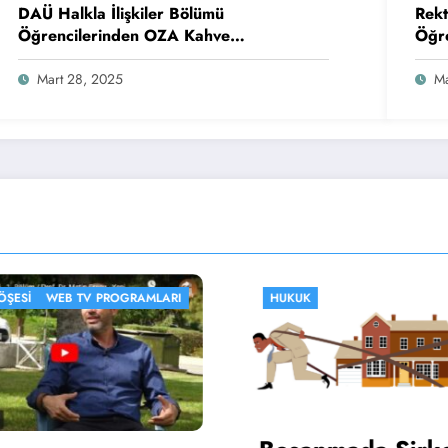
DAÜ Halkla İlişkiler Bölümü
Rekt
Öğrencilerinden OZA Kahve
Öğre
Sponsorluğunda Lezzetli Bir Etkinlik
Mart 28, 2025
Ma
TV PROGRAMLARI
HUKUK