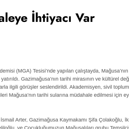
aleye İhtiyacı Var
misi (MGA) Tesisi’nde yapılan çalıştayda, Mağusa’nın t
a yatırıldı. Gazimağusa’nın tarihi mirasının ve kültürel d
 ilgili görüşler seslendirildi. Akademisyen, sivil toplum
ileri Mağusa’nın tarihi sularına müdahale edilmesi için ey
İsmail Arter, Gazimağusa Kaymakamı Şifa Çolakoğlu, İki 
eliloğlu, ve Çocukluğumuzun Mağusalıları grubu Temsilc