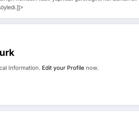
söyledi.]]>
urk
cal Information.
Edit your Profile
now.