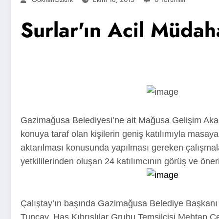
Surlar'ın Acil Müdah
Gazimağusa Belediyesi’ne ait Mağusa Gelişim Akade
konuya taraf olan kişilerin geniş katılımıyla masay
aktarılması konusunda yapılması gereken çalışmalarla
yetkililerinden oluşan 24 katılımcının görüş ve öner
Çalıştay’ın başında Gazimağusa Belediye Başkanı 
Tuncay, Has Kıbrıslılar Grubu Temsilcisi Mehtap C