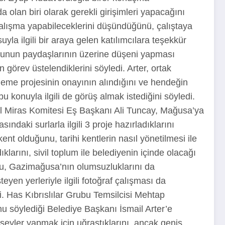
olan biri olarak gerekli girişimleri yapacağını
f çalışma yapabileceklerini düşündüğünü, çalıştaya
a ilgili bir araya gelen katılımcılara teşekkür
konunun paydaşlarının üzerine düşeni yapması
n görev üstelendiklerini söyledi. Arter, ortak
leme projesinin onayının alındığını ve hendeğin
u konuyla ilgili de görüş almak istediğini söyledi.
el Miras Komitesi Eş Başkanı Ali Tuncay, Mağusa’ya
ındaki surlarla ilgili 3 proje hazırladıklarını
ent olduğunu, tarihi kentlerin nasıl yönetilmesi ile
larını, sivil toplum ile belediyenin içinde olacağı
lu, Gazimağusa’nın olumsuzluklarını da
teyen yerleriyle ilgili fotoğraf çalışması da
ti. Has Kıbrıslılar Grubu Temsilcisi Mehtap
u söylediği Belediye Başkanı İsmail Arter’e
r şeyler yapmak için uğraştıklarını, ancak geniş