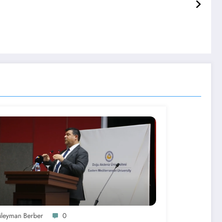
üleyman Berber
0