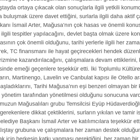
da ortaya çıkacak olan sonuçlarla ilgili yetkili konumda 
la buluşmak üzere davet ettiğini, surlarla ilgili daha akti
anı İsmail Arter, Mağusa’nın çok hasas ve önemli konusuyl
ilgili tespitler yapılacağını, devlet başta olmak üzere 
asının çok önemli olduğunu, tarihi yerlerle ilgili her zama
erek, TC finansmanı ile hayat geçirecekleri hendek düzen
izmine kazandırılacağını, çalışmalara devam ettiklerini, b
sinde emeği geçenlere teşekkür etti. İki Toplumlu Kültür
ların, Martinengo, Lavelin ve Canbulat kapısı ile Otello aras
başladıklarını, Tarihi Mağusa’nın eşi benzeri olmayan bir k
k yönetim tarafından yönetilmesi olduğunu sonucuna vardık
ğumuzun Mağusalıları grubu Temsilcisi Eyüp Hüdaverdioğ
erekenlere dikkat çektiklerini, surların yıkılan ve tamir is
elediye Başkanı İsmail Arter ve katılımcılara teşekkür et
 çalıştay grubuna ve çalışmalara her zaman destek olduğun
ımak için herkesin katkı yapması gerektiğini, her zaman bi