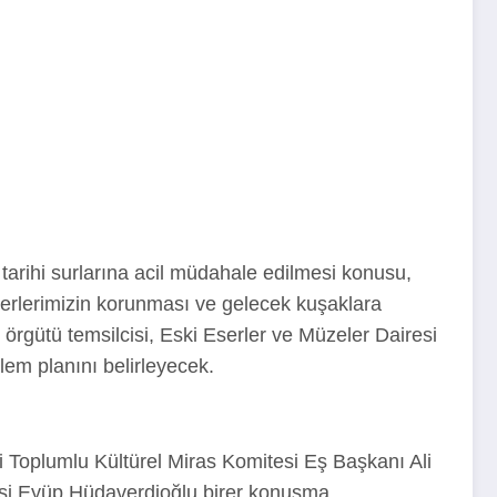
arihi surlarına acil müdahale edilmesi konusu,
eğerlerimizin korunması ve gelecek kuşaklara
 örgütü temsilcisi, Eski Eserler ve Müzeler Dairesi
lem planını belirleyecek.
Toplumlu Kültürel Miras Komitesi Eş Başkanı Ali
isi Eyüp Hüdaverdioğlu birer konuşma