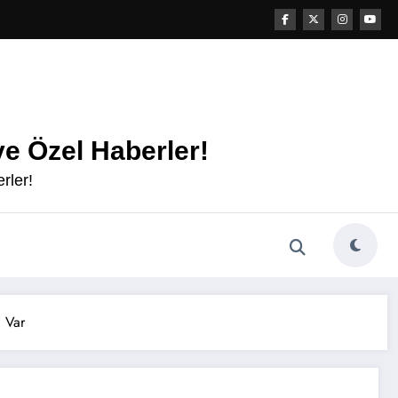
e Özel Haberler!
rler!
ı Var