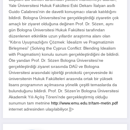
Yale Üniversitesi Hukuk Fakültesi Eski Dekanı İtalyan asıllı
Guido Calabresi’nin de davetli konuşmacı olarak katıldığını
bildirdi. Bologna Üniversitesi’ne gerçekleştirdiği ziyaretin çok
amaçlı bir ziyaret olduğuna değinen Prof. Dr. Sözen, aynı
gün Bologna Üniversitesi Hukuk Fakültesi tarafından
düzenlenen etkinlikte uzun yıllardır araştırma alanı olan
“Kıbrıs Uyuşmazlığını Çözmek: İdealizm ve Pragmatizmin
Birleşmesi” (Solving the Cyprus Conflict: Blending Idealism
with Pragmatism) konulu sunum gerçekleştirdiğini de bildirdi.
Öte yandan Prof. Dr. Sözen Bologna Üniversitesi’ne
gerçekleştirdiği ziyaret sırasında DAÜ ve Bologna
Üniversitesi arasındaki işbirliği protokolü çerçevesinde iki
üniversitenin Hukuk Fakülteleri arasında ortak bir yüksek
lisans programının açılmasına yönelik çeşitli temaslarda da
bulunduğunu bildirdi. Prof. Dr. Sözen’in Bologna Üniversitesi
Akademik Yılı Açılış Töreni’nde gerçekleştirmiş olduğu
sunumun tam metnine
http://www.emu.edu.tr/tam-metin.pdf
internet adresinden ulaşılabiliyor.]]>