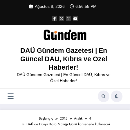
İçeriğe
Ağustos 8, 2026
6:56:55 PM
atla
DAÜ Gündem Gazetesi | En
Güncel DAÜ, Kıbrıs ve Özel
Haberler!
DAÜ Gündem Gazetesi | En Güncel DAÜ, Kıbrıs ve
Özel Haberler!
Başlangıç
2015
Aralık
4
DAÜ'de Dünya Koro Müziği Günü konserlerle kutlanacak