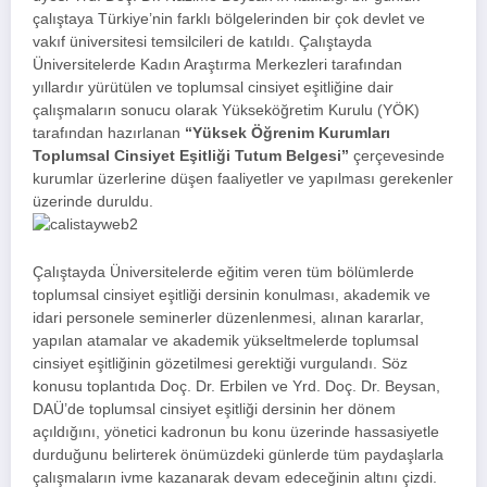
çalıştaya Türkiye’nin farklı bölgelerinden bir çok devlet ve
vakıf üniversitesi temsilcileri de katıldı. Çalıştayda
Üniversitelerde Kadın Araştırma Merkezleri tarafından
yıllardır yürütülen ve toplumsal cinsiyet eşitliğine dair
çalışmaların sonucu olarak Yükseköğretim Kurulu (YÖK)
tarafından hazırlanan
“Yüksek Öğrenim Kurumları
Toplumsal Cinsiyet Eşitliği Tutum Belgesi”
çerçevesinde
kurumlar üzerlerine düşen faaliyetler ve yapılması gerekenler
üzerinde duruldu.
Çalıştayda Üniversitelerde eğitim veren tüm bölümlerde
toplumsal cinsiyet eşitliği dersinin konulması, akademik ve
idari personele seminerler düzenlenmesi, alınan kararlar,
yapılan atamalar ve akademik yükseltmelerde toplumsal
cinsiyet eşitliğinin gözetilmesi gerektiği vurgulandı. Söz
konusu toplantıda Doç. Dr. Erbilen ve Yrd. Doç. Dr. Beysan,
DAÜ’de toplumsal cinsiyet eşitliği dersinin her dönem
açıldığını, yönetici kadronun bu konu üzerinde hassasiyetle
durduğunu belirterek önümüzdeki günlerde tüm paydaşlarla
çalışmaların ivme kazanarak devam edeceğinin altını çizdi.