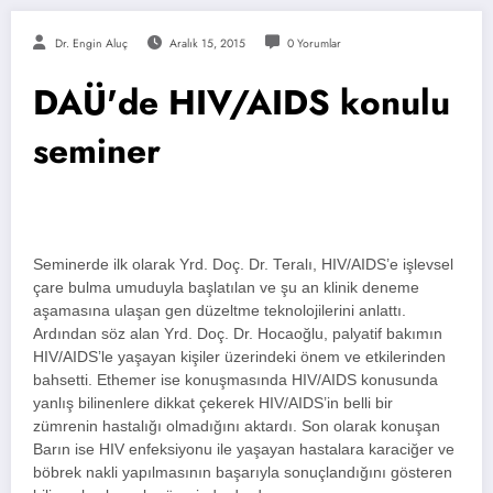
Dr. Engin Aluç
Aralık 15, 2015
0 Yorumlar
DAÜ'de HIV/AIDS konulu
seminer
Seminerde ilk olarak Yrd. Doç. Dr. Teralı, HIV/AIDS’e işlevsel
çare bulma umuduyla başlatılan ve şu an klinik deneme
aşamasına ulaşan gen düzeltme teknolojilerini anlattı.
Ardından söz alan Yrd. Doç. Dr. Hocaoğlu, palyatif bakımın
HIV/AIDS’le yaşayan kişiler üzerindeki önem ve etkilerinden
bahsetti. Ethemer ise konuşmasında HIV/AIDS konusunda
yanlış bilinenlere dikkat çekerek HIV/AIDS’in belli bir
zümrenin hastalığı olmadığını aktardı. Son olarak konuşan
Barın ise HIV enfeksiyonu ile yaşayan hastalara karaciğer ve
böbrek nakli yapılmasının başarıyla sonuçlandığını gösteren