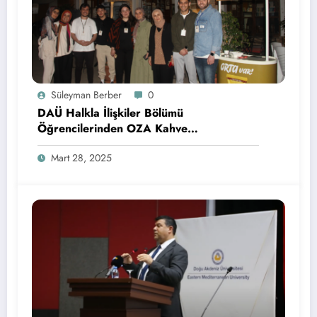
Süleyman Berber
0
DAÜ Halkla İlişkiler Bölümü
Öğrencilerinden OZA Kahve
Sponsorluğunda Lezzetli Bir Etkinlik
Mart 28, 2025