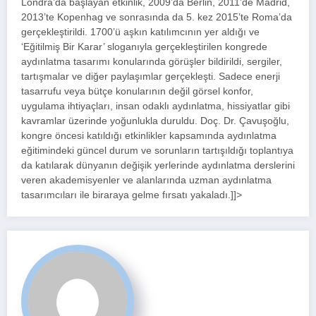
Londra’da başlayan etkinlik, 2009’da Berlin, 2011’de Madrid,
2013’te Kopenhag ve sonrasında da 5. kez 2015’te Roma’da
gerçekleştirildi. 1700’ü aşkın katılımcının yer aldığı ve
‘Eğitilmiş Bir Karar’ sloganıyla gerçekleştirilen kongrede
aydınlatma tasarımı konularında görüşler bildirildi, sergiler,
tartışmalar ve diğer paylaşımlar gerçekleşti. Sadece enerji
tasarrufu veya bütçe konularının değil görsel konfor,
uygulama ihtiyaçları, insan odaklı aydınlatma, hissiyatlar gibi
kavramlar üzerinde yoğunlukla duruldu. Doç. Dr. Çavuşoğlu,
kongre öncesi katıldığı etkinlikler kapsamında aydınlatma
eğitimindeki güncel durum ve sorunların tartışıldığı toplantıya
da katılarak dünyanın değişik yerlerinde aydınlatma derslerini
veren akademisyenler ve alanlarında uzman aydınlatma
tasarımcıları ile biraraya gelme fırsatı yakaladı.]]>