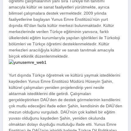
öğretimi çalışmalarının yanı sıra Türkiye’nin tanıtımı
amacıyla kültür ve sanat faaliyetleri yürütmekte, ayrıca
bilimsel çalışmalara destek vermektedir. 2009 yılında
faaliyetlerine başlayan Yunus Emre Enstitüsü’nün yurt
dışında 40’dan fazla kültür merkezi bulunmaktadır. Kültür
merkezlerinde verilen Türkçe eğitiminin yanısıra, farklı
ülkelerdeki eğitim kurumlarıyla yapılan işbirlikleri ile Türkoloji
bölümleri ve Türkçe öğretimi desteklenmektedir. Kültür
merkezleri aracılığıyla kültür ve sanatı tanıtmak amacıyla
birçok etkinlik düzenlenmektedir.
Yurt dışında Türkçe öğretmek ve kültürü yaymak istediklerini
kaydeden Yunus Emre Enstitüsü Müdürü Hüseyin Şahin,
kültürel çalışmaları yeniden projelendirip yeni nesile
aktarmak istediklerini dile getirdi. Çalışmaları
gerçekleştirirken DAÜ’den de destek görmelerinin kendilerini
çok mutlu edeceğini ifade eden Şahin, kendisinin de DAÜ’den
mezun olduğunu vurguladı. DAÜ’nün çok kaliteli bir eğitim
yuvası olduğunu kaydeden Şahin, yeniden okulunda
olmaktan dolayı duyduğu mutluluğu ifade etti. Yunus Emre
Enstitüsü ile DAÜ’nün işbirliği halinde Türkçe Dil Politikaları