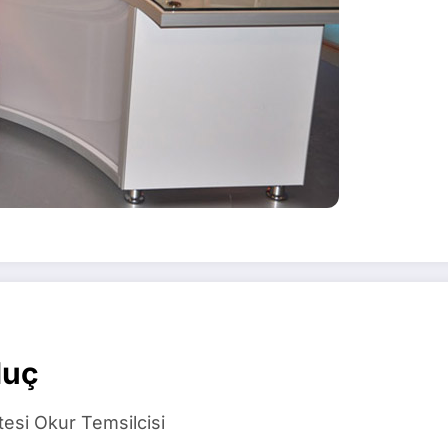
luç
si Okur Temsilcisi