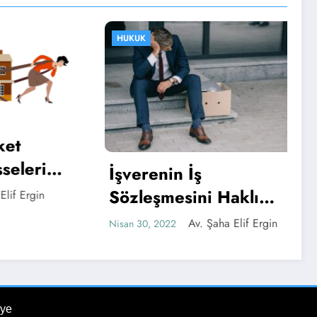
HUKUK
t
elerin
İşverenin İş
Sözleşmesini Haklı
f Ergin
Nedenle Fesih Hakkı
Av. Şaha Elif Ergin
Nisan 30, 2022
ye