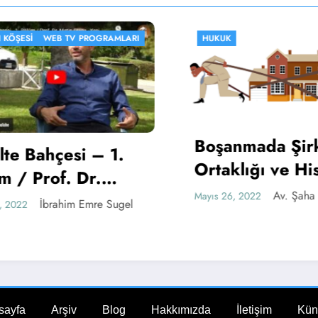
ŞESI
WEB TV PROGRAMLARI
HUKUK
Boşanmada Şirke
e Bahçesi – 1.
Ortaklığı ve Hiss
/ Prof. Dr.
Durumu
Av. Şaha Eli
Mayıs 26, 2022
Ersoy – Yeni
İbrahim Emre Sugel
022
 ve Gazetecilik
sayfa
Arşiv
Blog
Hakkımızda
İletişim
Kün