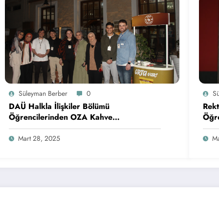
Süleyman Berber
0
S
DAÜ Halkla İlişkiler Bölümü
Rekt
Öğrencilerinden OZA Kahve
Öğre
Sponsorluğunda Lezzetli Bir Etkinlik
Mart 28, 2025
Ma