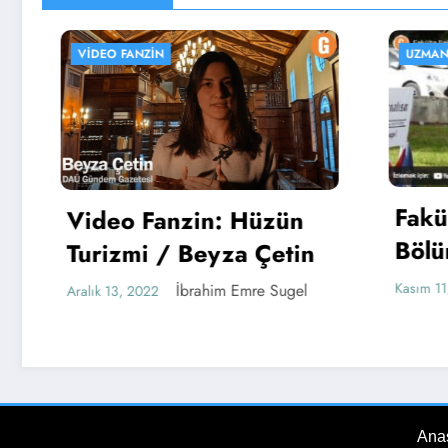
VIDEO FANZIN
UZMAN KÖ
Fakült
Video Fanzin: Hüzün
Bölüm 
Turizmi / Beyza Çetin
Metin 
Kasım 11, 2
İbrahim Emre Sugel
Aralık 13, 2022
Medya
Ana