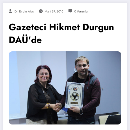
Dr. Engin Aluç
Mart 29, 2016
0 Yorumlar
Gazeteci Hikmet Durgun
DAÜ'de