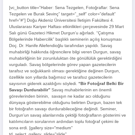
[vc_button title=”Haber: Sena Tezgelen, Fotoğraflar: Sena
Tezgelen ve Burak Sevinç” target=”_self” color=”default”
href=”#”] Doğu Akdeniz Üniversitesi İletişim Fakültesi 4.
Uluslararası Kariyer Haftası etkinlikleri çerçevesinde 29 Mart
Salı günü Gazeteci Hikmet Durgun’u ağırladı. “Çatışma
Bölgelerinde Habercilik” başlıklı seminerin açılış konuşması
Doç. Dr. Hanife Aliefendioğlu tarafından yapıldı. Savaş
muhabirliği hakkında öğrencilere bilgi veren Durgun, savaş
muhabirliğinin bir zorunluluktan öte gönüllülük gerektirdiğini
vurguladı. Savaş bölgelerinde görev yapan gazetecilerin
tarafsız ve soğukkanlı olması gerektiğine değinen Durgun,
özellikle son yıllarda bağımsız ve tarafsız gazetecilerin
sayısının giderek azaldığını söyledi.
“Bir Fotoğraf Belki Bir
Savaşı Durdurabilir”
Savaş muhabirlerinin en önemli
görevlerinden birinin, savaşın ne kadar acı olduğunu
dünyaya gösterebilme olduğunu belirten Durgun, bazen tek
bir fotoğrafın savaşı durdurabileceğine değindi. Seminer,
Durgun’un savaş alanlarında çektiği fotoğrafların gösterimi ve
katılımcıların sorularının ardından toplu fotoğraf çekimi ile
sona erdi. [gallery size="medium"
td_select_gallery_slide="slide"