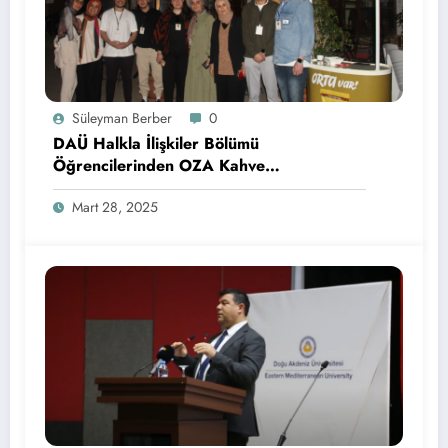
Süleyman Berber
0
DAÜ Halkla İlişkiler Bölümü
Öğrencilerinden OZA Kahve
Sponsorluğunda Lezzetli Bir Etkinlik
Mart 28, 2025