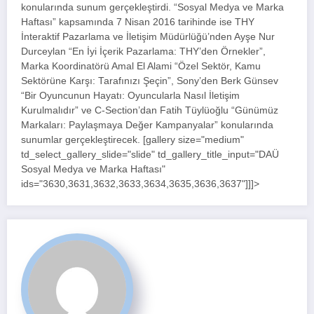
konularında sunum gerçekleştirdi. “Sosyal Medya ve Marka
Haftası” kapsamında 7 Nisan 2016 tarihinde ise THY
İnteraktif Pazarlama ve İletişim Müdürlüğü’nden Ayşe Nur
Durceylan “En İyi İçerik Pazarlama: THY’den Örnekler”,
Marka Koordinatörü Amal El Alami “Özel Sektör, Kamu
Sektörüne Karşı: Tarafınızı Şeçin”, Sony’den Berk Günsev
“Bir Oyuncunun Hayatı: Oyuncularla Nasıl İletişim
Kurulmalıdır” ve C-Section’dan Fatih Tüylüoğlu “Günümüz
Markaları: Paylaşmaya Değer Kampanyalar” konularında
sunumlar gerçekleştirecek. [gallery size="medium"
td_select_gallery_slide="slide" td_gallery_title_input="DAÜ
Sosyal Medya ve Marka Haftası"
ids="3630,3631,3632,3633,3634,3635,3636,3637"]]]>