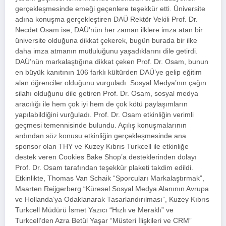
gerçekleşmesinde emeği geçenlere teşekkür etti. Üniversite
adına konuşma gerçekleştiren DAÜ Rektör Vekili Prof. Dr.
Necdet Osam ise, DAÜ’nün her zaman ilklere imza atan bir
üniversite olduğuna dikkat çekerek, bugün burada bir ilke
daha imza atmanın mutluluğunu yaşadıklarını dile getirdi.
DAÜ’nün markalaştığına dikkat çeken Prof. Dr. Osam, bunun
en büyük kanıtının 106 farklı kültürden DAÜ’ye gelip eğitim
alan öğrenciler olduğunu vurguladı. Sosyal Medya’nın çağın
silahı olduğunu dile getiren Prof. Dr. Osam, sosyal medya
aracılığı ile hem çok iyi hem de çok kötü paylaşımların
yapılabildiğini vurğuladı. Prof. Dr. Osam etkinliğin verimli
geçmesi temennisinde bulundu. Açılış konuşmalarının
ardından söz konusu etkinliğin gerçekleşmesinde ana
sponsor olan THY ve Kuzey Kıbrıs Turkcell ile etkinliğe
destek veren Cookies Bake Shop’a desteklerinden dolayı
Prof. Dr. Osam tarafından teşekkür plaketi takdim edildi.
Etkinlikte, Thomas Van Schaik “Sporcuları Markalaştırmak”,
Maarten Reijgerberg “Küresel Sosyal Medya Alanının Avrupa
ve Hollanda’ya Odaklanarak Tasarlandırılması”, Kuzey Kıbrıs
Turkcell Müdürü İsmet Yazıcı “Hızlı ve Meraklı” ve
Turkcell’den Azra Betül Yaşar “Müsteri İlişkileri ve CRM”