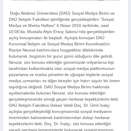
Doğu Akdeniz Üniversitesi (DAÜ) Sosyal Medya Birimi ve
DAÜ İletişim Fakültesi işbirliğinde gerçekleştirilen “Sosyal
Medya ve Marka Haftası” 6 Nisan 2016 tarihinde, saat
10:00’da, Mustafa Afşin Ersoy Salonu’nda gerçekleştirilen
açılış konuşmaları ile başladı. Açılışta konuşan DAÜ
Kurumsal İletişim ve Sosyal Medya Birimi Koordinatörü
Raziye Nevzat katılımcılara hoşgeldiniz dileklerinde
bulunarak, bugünün bir gurur günü olduğunu dile getirdi.
Nevzat, söz konusu etkinliğin günümüzde milyarlarca kişi
tarafından kullanılmakta olan sosyal medya platformunun
pazarlama ve marka yönetimi ile uğraşan kişilerle sosyal
medya uzmanları ve diğer bireyler için hatırı sayılır bir önem
taşıdığına değindi. DAÜ Sosyal Medya Birimi hakkında
açıklamalarda bulunan Nevzat, söz konusu etkinliğin
gerçekleşmesinde emeği geçen herkese teşekkürlerini iletti.
DAÜ İletişim Fakültesi Dekan Vekili Doç. Dr. Ümit İnatçı
açılışta gerçekleştirdiği konuşmasında sosyal medyanın
öneminden bahsederek katılımlarından dolayı herkese
teşekkürlerini iletti. Doç. Dr. İnatçı, söz konusu etkinliğin
yararlı geçmesi temennisinde bulunarak organizasyonun