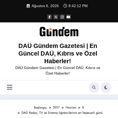
İçeriğe
Ağustos 6, 2026
8:42:12 PM
atla
DAÜ Gündem Gazetesi | En
Güncel DAÜ, Kıbrıs ve Özel
Haberler!
DAÜ Gündem Gazetesi | En Güncel DAÜ, Kıbrıs ve
Özel Haberler!
Başlangıç
2017
Haziran
8
DAÜ Radyo, TV ve Sinema öğrencilerinin en heyecanlı günü