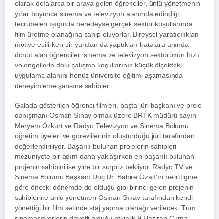
olarak defalarca bir araya gelen öğrenciler, ünlü yönetmenin
yıllar boyunca sinema ve televizyon alanında edindiği
tecrübeleri ışığında neredeyse gerçek sektör koşullarında
film üretme olanağına sahip oluyorlar. Bireysel yaratıcılıkları
motive edilirken bir yandan da yaptıkları hatalara anında
dönüt alan öğrenciler, sinema ve televizyon sektörünün hızlı
ve engellerle dolu çalışma koşullarının küçük ölçekteki
uygulama alanını henüz üniversite eğitimi aşamasında
deneyimleme şansına sahipler.
Galada gösterilen öğrenci filmleri, başta jüri başkanı ve proje
danışmanı Osman Sınav olmak üzere BRTK müdürü sayın
Meryem Özkurt ve Radyo Televizyon ve Sinema Bölümü
öğretim üyeleri ve görevlilerinin oluşturduğu jüri tarafından
değerlendiriliyor. Başarılı bulunan projelerin sahipleri
mezuniyete bir adım daha yaklaşırken en başarılı bulunan
projenin sahibini ise yine bir sürpriz bekliyor. Radyo TV ve
Sinema Bölümü Başkanı Doç Dr. Bahire Özad’ın belirttiğine
göre önceki dönemde de olduğu gibi birinci gelen projenin
sahiplerine ünlü yönetmen Osman Sınav tarafından kendi
yönettiği bir film setinde staj yapma olanağı verilecek. Tüm
sinemaseverlerin davetli olduğu etkinlik 9 Haziran Cuma