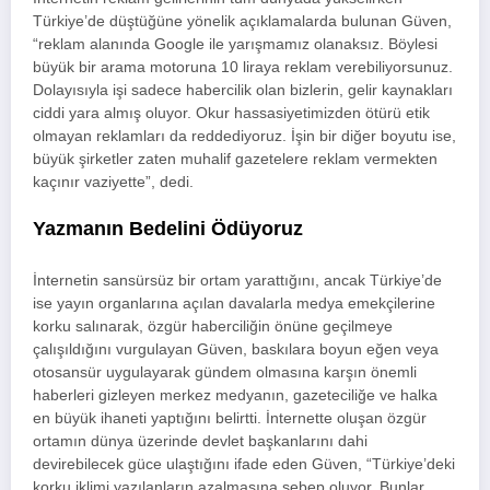
Türkiye’de düştüğüne yönelik açıklamalarda bulunan Güven,
“reklam alanında Google ile yarışmamız olanaksız. Böylesi
büyük bir arama motoruna 10 liraya reklam verebiliyorsunuz.
Dolayısıyla işi sadece habercilik olan bizlerin, gelir kaynakları
ciddi yara almış oluyor. Okur hassasiyetimizden ötürü etik
olmayan reklamları da reddediyoruz. İşin bir diğer boyutu ise,
büyük şirketler zaten muhalif gazetelere reklam vermekten
kaçınır vaziyette”, dedi.
Yazmanın Bedelini Ödüyoruz
İnternetin sansürsüz bir ortam yarattığını, ancak Türkiye’de
ise yayın organlarına açılan davalarla medya emekçilerine
korku salınarak, özgür haberciliğin önüne geçilmeye
çalışıldığını vurgulayan Güven, baskılara boyun eğen veya
otosansür uygulayarak gündem olmasına karşın önemli
haberleri gizleyen merkez medyanın, gazeteciliğe ve halka
en büyük ihaneti yaptığını belirtti. İnternette oluşan özgür
ortamın dünya üzerinde devlet başkanlarını dahi
devirebilecek güce ulaştığını ifade eden Güven, “Türkiye’deki
korku iklimi yazılanların azalmasına sebep oluyor. Bunlar