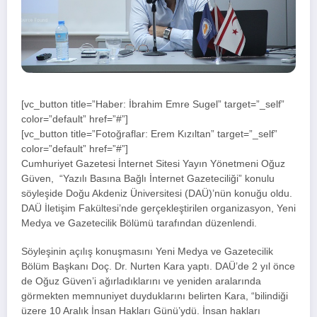
[vc_button title=”Haber: İbrahim Emre Sugel” target=”_self”
color=”default” href=”#”]
[vc_button title=”Fotoğraflar: Erem Kızıltan” target=”_self”
color=”default” href=”#”]
Cumhuriyet Gazetesi İnternet Sitesi Yayın Yönetmeni Oğuz
Güven, “Yazılı Basına Bağlı İnternet Gazeteciliği” konulu
söyleşide Doğu Akdeniz Üniversitesi (DAÜ)’nün konuğu oldu.
DAÜ İletişim Fakültesi’nde gerçekleştirilen organizasyon, Yeni
Medya ve Gazetecilik Bölümü tarafından düzenlendi.
Söyleşinin açılış konuşmasını Yeni Medya ve Gazetecilik
Bölüm Başkanı Doç. Dr. Nurten Kara yaptı. DAÜ’de 2 yıl önce
de Oğuz Güven’i ağırladıklarını ve yeniden aralarında
görmekten memnuniyet duyduklarını belirten Kara, “bilindiği
üzere 10 Aralık İnsan Hakları Günü’ydü. İnsan hakları