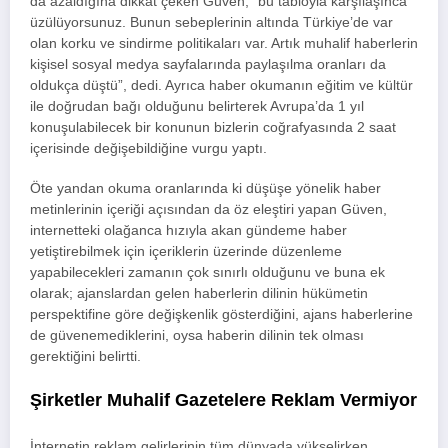
da azaldığına dikkat çeken Güven, “bu tabloyla karşılaşınca
üzülüyorsunuz. Bunun sebeplerinin altında Türkiye’de var
olan korku ve sindirme politikaları var. Artık muhalif haberlerin
kişisel sosyal medya sayfalarında paylaşılma oranları da
oldukça düştü”, dedi. Ayrıca haber okumanın eğitim ve kültür
ile doğrudan bağı olduğunu belirterek Avrupa’da 1 yıl
konuşulabilecek bir konunun bizlerin coğrafyasında 2 saat
içerisinde değişebildiğine vurgu yaptı.
Öte yandan okuma oranlarında ki düşüşe yönelik haber
metinlerinin içeriği açısından da öz eleştiri yapan Güven,
internetteki olağanca hızıyla akan gündeme haber
yetiştirebilmek için içeriklerin üzerinde düzenleme
yapabilecekleri zamanın çok sınırlı olduğunu ve buna ek
olarak; ajanslardan gelen haberlerin dilinin hükümetin
perspektifine göre değişkenlik gösterdiğini, ajans haberlerine
de güvenemediklerini, oysa haberin dilinin tek olması
gerektiğini belirtti.
Şirketler Muhalif Gazetelere Reklam Vermiyor
İnternetin reklam gelirlerinin tüm dünyada yükselirken