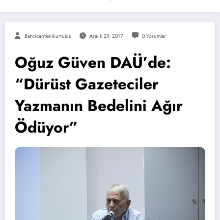
BahricanYenikurtulus
Aralık 29, 2017
0 Yorumlar
Oğuz Güven DAÜ’de:
“Dürüst Gazeteciler
Yazmanın Bedelini Ağır
Ödüyor”