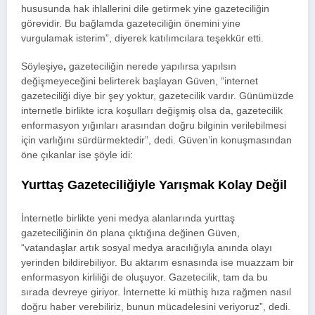
hususunda hak ihlallerini dile getirmek yine gazeteciliğin
görevidir. Bu bağlamda gazeteciliğin önemini yine
vurgulamak isterim”, diyerek katılımcılara teşekkür etti.
Söyleşiye
,
gazeteciliğin nerede yapılırsa yapılsın
değişmeyeceğini belirterek başlayan Güven, “internet
gazeteciliği diye bir şey yoktur, gazetecilik vardır. Günümüzde
internetle birlikte icra koşulları değişmiş olsa da, gazetecilik
enformasyon yığınları arasından doğru bilginin verilebilmesi
için varlığını sürdürmektedir”, dedi. Güven’in konuşmasından
öne çıkanlar ise şöyle idi:
Yurttaş Gazeteciliğiyle Yarışmak Kolay Değil
İnternetle birlikte yeni medya alanlarında yurttaş
gazeteciliğinin ön plana çıktığına değinen Güven,
“vatandaşlar artık sosyal medya aracılığıyla anında olayı
yerinden bildirebiliyor. Bu aktarım esnasında ise muazzam bir
enformasyon kirliliği de oluşuyor. Gazetecilik, tam da bu
sırada devreye giriyor. İnternette ki müthiş hıza rağmen nasıl
doğru haber verebiliriz, bunun mücadelesini veriyoruz”, dedi.