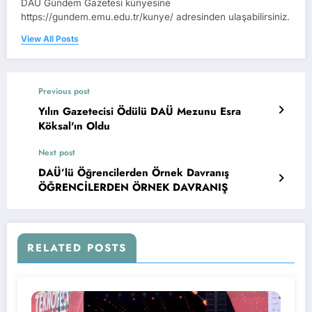
DAÜ Gündem Gazetesi künyesine
https://gundem.emu.edu.tr/kunye/ adresinden ulaşabilirsiniz.
View All Posts
Previous post
Yılın Gazetecisi Ödülü DAÜ Mezunu Esra
Köksal'ın Oldu
Next post
DAÜ’lü Öğrencilerden Örnek Davranış
ÖĞRENCİLERDEN ÖRNEK DAVRANIŞ
RELATED POSTS